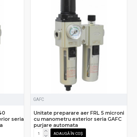
GAFC
40
Unitate preparare aer FRL 5 microni
ior seria
cu manometru exterior seria GAFC
a
purjare automata
ADAUGĂ ÎN COȘ