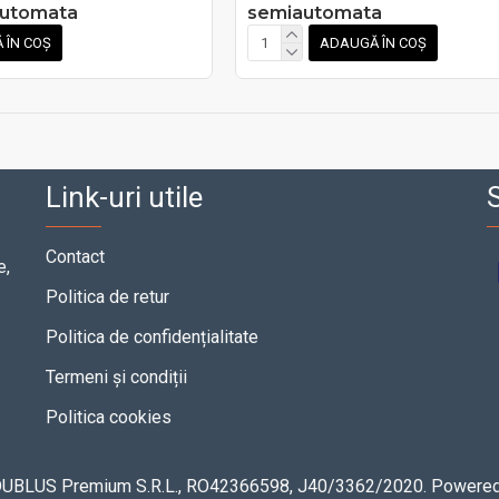
automata
semiautomata
 ÎN COȘ
ADAUGĂ ÎN COȘ
Link-uri utile
S
Contact
e,
Politica de retur
Politica de confidențialitate
Termeni și condiții
Politica cookies
 DUBLUS Premium S.R.L., RO42366598, J40/3362/2020. Powere