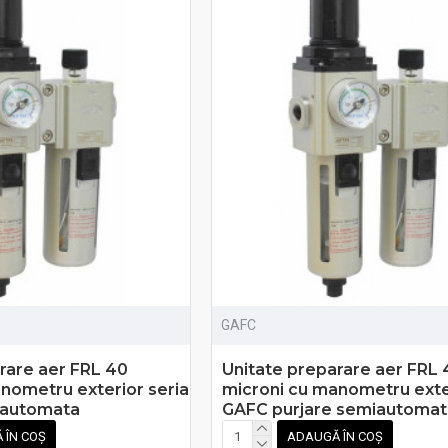
GAFC
rare aer FRL 40
Unitate preparare aer FRL 
nometru exterior seria
microni cu manometru exter
 automata
GAFC purjare semiautomat
 ÎN COȘ
ADAUGĂ ÎN COȘ