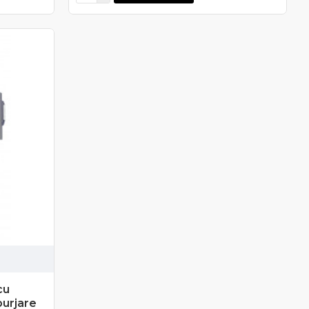
cu
purjare