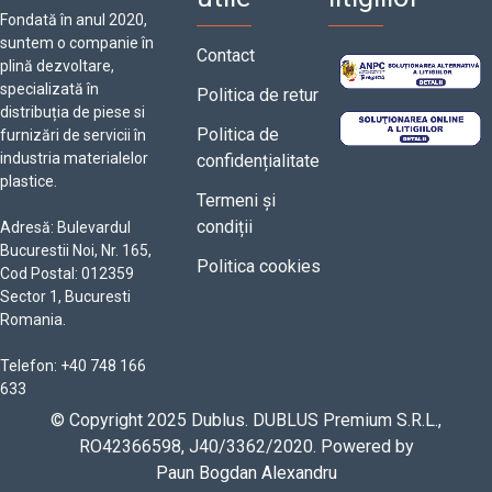
Fondată în anul 2020,
suntem o companie în
Contact
plină dezvoltare,
specializată în
Politica de retur
distribuția de piese si
Politica de
furnizări de servicii în
industria materialelor
confidențialitate
plastice.
Termeni și
condiții
Adresă: Bulevardul
Bucurestii Noi, Nr. 165,
Politica cookies
Cod Postal: 012359
Sector 1, Bucuresti
Romania.
Telefon: +40 748 166
633
© Copyright 2025 Dublus. DUBLUS Premium S.R.L.,
RO42366598, J40/3362/2020. Powered by
Paun Bogdan Alexandru