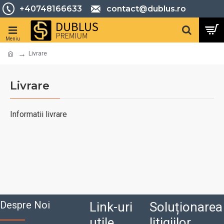
+40748166633
contact@dublus.ro
Livrare
Livrare
Informatii livrare
Despre Noi
Link-uri
Soluționarea
utile
litigiilor