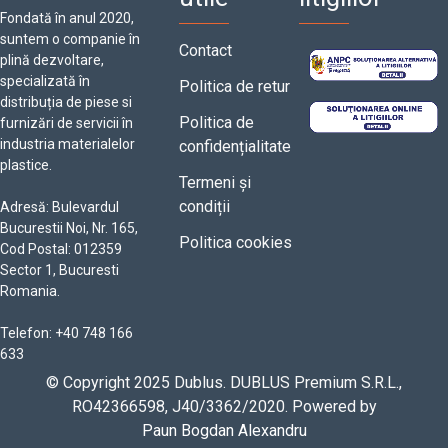
Fondată în anul 2020,
suntem o companie în
Contact
plină dezvoltare,
specializată în
Politica de retur
distribuția de piese si
Politica de
furnizări de servicii în
industria materialelor
confidențialitate
plastice.
Termeni și
condiții
Adresă: Bulevardul
Bucurestii Noi, Nr. 165,
Politica cookies
Cod Postal: 012359
Sector 1, Bucuresti
Romania.
Telefon: +40 748 166
633
© Copyright 2025 Dublus. DUBLUS Premium S.R.L.,
RO42366598, J40/3362/2020. Powered by
Paun Bogdan Alexandru