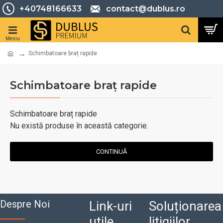
+40748166633
contact@dublus.ro
Schimbatoare braț rapide
Schimbatoare braț rapide
Schimbatoare braț rapide
Nu există produse în această categorie.
CONTINUĂ
Despre Noi
Link-uri
Soluționarea
utile
litigiilor