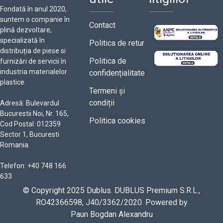
Fondată în anul 2020,
suntem o companie în
Contact
plină dezvoltare,
specializată în
Politica de retur
distribuția de piese si
Politica de
furnizări de servicii în
industria materialelor
confidențialitate
plastice.
Termeni și
condiții
Adresă: Bulevardul
Bucurestii Noi, Nr. 165,
Politica cookies
Cod Postal: 012359
Sector 1, Bucuresti
Romania.
Telefon: +40 748 166
633
© Copyright 2025 Dublus. DUBLUS Premium S.R.L.,
RO42366598, J40/3362/2020. Powered by
Paun Bogdan Alexandru