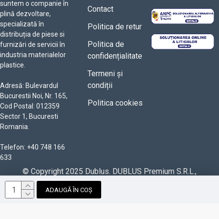
suntem o companie în
Contact
plină dezvoltare,
specializată în
Politica de retur
distribuția de piese si
Politica de
furnizări de servicii în
industria materialelor
confidențialitate
plastice.
Termeni și
condiții
Adresă: Bulevardul
Bucurestii Noi, Nr. 165,
Politica cookies
Cod Postal: 012359
Sector 1, Bucuresti
Romania.
Telefon: +40 748 166
633
© Copyright 2025 Dublus. DUBLUS Premium S.R.L.,
RO42366598, J40/3362/2020. Powered by
ADAUGĂ ÎN COȘ
Paun Bogdan Alexandru