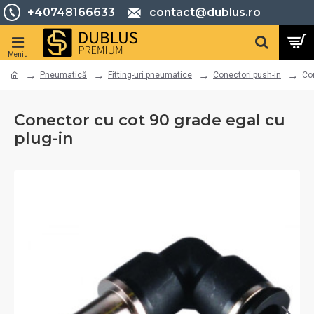
+40748166633
contact@dublus.ro
Pneumatică
Fitting-uri pneumatice
Conectori push-in
Con
Conector cu cot 90 grade egal cu
plug-in