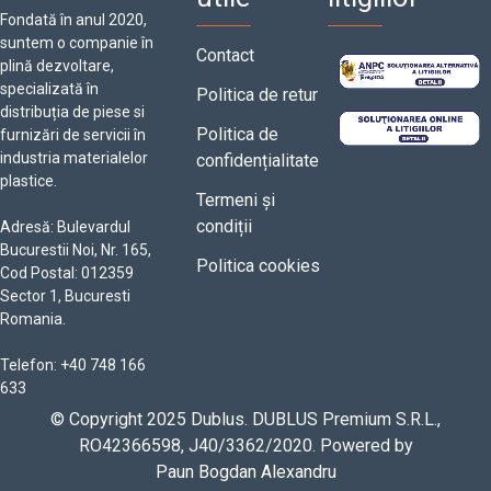
Fondată în anul 2020,
suntem o companie în
Contact
plină dezvoltare,
specializată în
Politica de retur
distribuția de piese si
Politica de
furnizări de servicii în
industria materialelor
confidențialitate
plastice.
Termeni și
condiții
Adresă: Bulevardul
Bucurestii Noi, Nr. 165,
Politica cookies
Cod Postal: 012359
Sector 1, Bucuresti
Romania.
Telefon: +40 748 166
633
© Copyright 2025 Dublus. DUBLUS Premium S.R.L.,
RO42366598, J40/3362/2020. Powered by
Paun Bogdan Alexandru