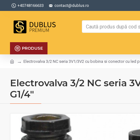
+40748166633
contact@dublus.ro
PRODUSE
Electrovalva 3/2 NC seria 3V1/3V2 cu bobina si conector cu led 
Electrovalva 3/2 NC seria 3
G1/4"