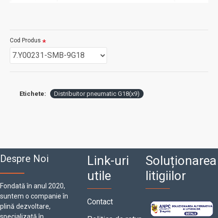
Cod Produs
Etichete:
Distribuitor pneumatic G18(x9)
Despre Noi
Link-uri
Soluționarea
utile
litigiilor
Fondată în anul 2020,
suntem o companie în
Contact
plină dezvoltare,
specializată în