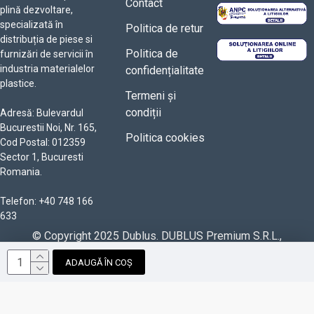
Contact
plină dezvoltare,
specializată în
Politica de retur
distribuția de piese si
Politica de
furnizări de servicii în
industria materialelor
confidențialitate
plastice.
Termeni și
condiții
Adresă: Bulevardul
Bucurestii Noi, Nr. 165,
Politica cookies
Cod Postal: 012359
Sector 1, Bucuresti
Romania.
Telefon: +40 748 166
633
© Copyright 2025 Dublus. DUBLUS Premium S.R.L.,
RO42366598, J40/3362/2020. Powered by
ADAUGĂ ÎN COȘ
Paun Bogdan Alexandru