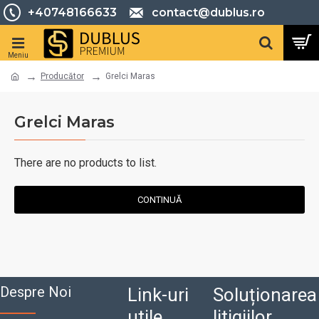
+40748166633
contact@dublus.ro
Producător
Grelci Maras
Grelci Maras
There are no products to list.
CONTINUĂ
Despre Noi
Link-uri
Soluționarea
utile
litigiilor