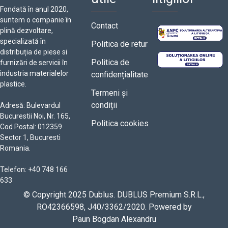
Fondată în anul 2020,
suntem o companie în
Contact
plină dezvoltare,
specializată în
Politica de retur
distribuția de piese si
Politica de
furnizări de servicii în
industria materialelor
confidențialitate
plastice.
Termeni și
condiții
Adresă: Bulevardul
Bucurestii Noi, Nr. 165,
Politica cookies
Cod Postal: 012359
Sector 1, Bucuresti
Romania.
Telefon: +40 748 166
633
© Copyright 2025 Dublus. DUBLUS Premium S.R.L.,
RO42366598, J40/3362/2020. Powered by
Paun Bogdan Alexandru