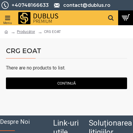
+40748166633
contact@dublus.ro
Producător
CRG EOAT
CRG EOAT
There are no products to list.
CONTINUĂ
Despre Noi
Link-uri
Soluționarea
utile
litigiilor