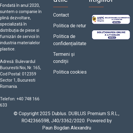
Fondată în anul 2020,
suntem o companie în
Contact
plină dezvoltare,
specializată în
Politica de retur
distribuția de piese si
Politica de
furnizări de servicii în
industria materialelor
confidențialitate
plastice.
Termeni și
condiții
Adresă: Bulevardul
Bucurestii Noi, Nr. 165,
Politica cookies
Cod Postal: 012359
Sector 1, Bucuresti
Romania.
Telefon: +40 748 166
633
© Copyright 2025 Dublus. DUBLUS Premium S.R.L.,
RO42366598, J40/3362/2020. Powered by
Paun Bogdan Alexandru