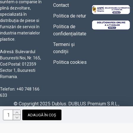
suntem o companie în
Contact
plină dezvoltare,
specializată în
Politica de retur
distribuția de piese si
Politica de
furnizări de servicii în
industria materialelor
confidențialitate
plastice.
Termeni și
condiții
Adresă: Bulevardul
Bucurestii Noi, Nr. 165,
Politica cookies
Cod Postal: 012359
Sector 1, Bucuresti
Romania.
Telefon: +40 748 166
633
© Copyright 2025 Dublus. DUBLUS Premium S.R.L.,
RO42366598, J40/3362/2020. Powered by
ADAUGĂ ÎN COȘ
Paun Bogdan Alexandru